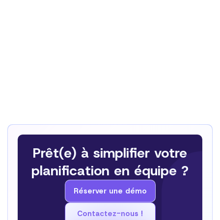
reminders, and CRM data updates.
Marketing Automation – Schedule campaigns, auto-
post to social media, and track analytics.
Operations Automation – Streamline invoice
processing, manage inventory, and generate reports
automatically.
HR Automation – Simplify onboarding, manage
employee records, and track performance reviews.
Prêt(e) à simplifier votre
planification en équipe ?
Réserver une démo
Réserver une démo
Contactez-nous !