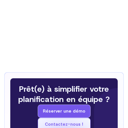
reminders, and CRM data updates.
Marketing Automation – Schedule campaigns, auto-
post to social media, and track analytics.
Operations Automation – Streamline invoice
processing, manage inventory, and generate reports
automatically.
HR Automation – Simplify onboarding, manage
employee records, and track performance reviews.
Prêt(e) à simplifier votre
planification en équipe ?
Réserver une démo
Réserver une démo
Contactez-nous !